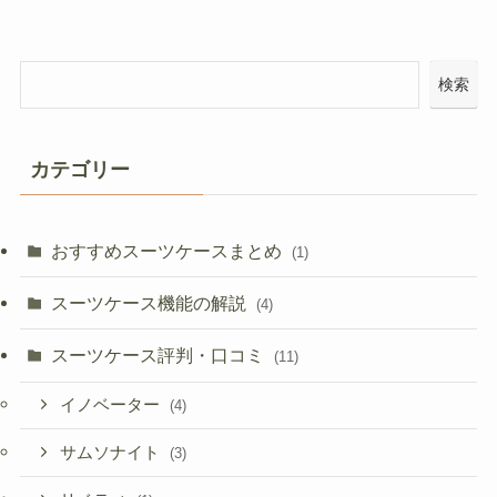
検索
カテゴリー
おすすめスーツケースまとめ
(1)
スーツケース機能の解説
(4)
スーツケース評判・口コミ
(11)
イノベーター
(4)
サムソナイト
(3)